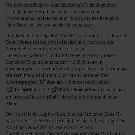
Wettbewerbsfähigkeit entscheidenden Technologien zu
ermöglichen. Dies gilt besonders für kleine und
mittelständische Unternehmen (KMU), die das Potenzial
ihrer Daten bei weitem noch nicht ausnutzen.
Durch die Bündelung ihrer Forschungsaktivitäten im Bereich
Data Science adressiert die Hochschule Hannover ein
Zukunftsthema mit weltweit sehr hohem
Innovationspotenzial und stellt seine interdisziplinäre
Expertise Kooperationspartnern im Rahmen von
anwendungsorientierten Forschungsprojekten zur Verfügung.
Weiterführende Informationen zu den bestehenden
Arbeitsgruppen
, Softwarearchitektur,
das-hub
und
geben Ihnen
Trust@HsH
Digital Humanities
einen detaillierteren Einblick in die Arbeiten zu diesem
Thema.
Das Institute for Applied Data Science Hannover (Data|H)
wurde zum 1.5.2023 eingerichtet und setzt die erfolgreiche
Arbeit des von 2017 bis 2023 bestehenden
Forschungsclusters "Smart Data Analytics" fort. Das Institut