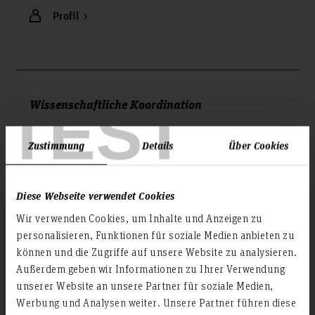
Profil
TEST
Wissenschaftliche Koordination
Zustimmung
Details
Über Cookies
Diese Webseite verwendet Cookies
Wir verwenden Cookies, um Inhalte und Anzeigen zu
personalisieren, Funktionen für soziale Medien anbieten zu
Dr. Anette Cordts
Institute for Applied Data Science (Data|H)
können und die Zugriffe auf unsere Website zu analysieren.
Außerdem geben wir Informationen zu Ihrer Verwendung
Raum: 5A.2.14
unserer Website an unsere Partner für soziale Medien,
Bismarckstraße 2
Werbung und Analysen weiter. Unsere Partner führen diese
30173 Hannover