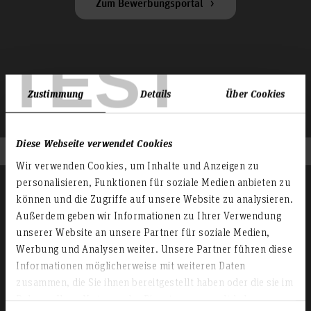
Zum Bewerbungsportal
TEST
Zustimmung
Details
Über Cookies
Diese Webseite verwendet Cookies
Wir verwenden Cookies, um Inhalte und Anzeigen zu
personalisieren, Funktionen für soziale Medien anbieten zu
Master-Studiengänge
können und die Zugriffe auf unsere Website zu analysieren.
Außerdem geben wir Informationen zu Ihrer Verwendung
unserer Website an unsere Partner für soziale Medien,
Werbung und Analysen weiter. Unsere Partner führen diese
Informationen möglicherweise mit weiteren Daten
Möchten Sie sich für einen Master-Studiengang bewerben?
zusammen, die Sie ihnen bereitgestellt haben oder die sie im
Rufen Sie die Seite "Bewerbung für Master-Studiengang" auf
und lesen Sie sich die Hinweise sorgfältig durch. Wir freuen
Rahmen Ihrer Nutzung der Dienste gesammelt haben.