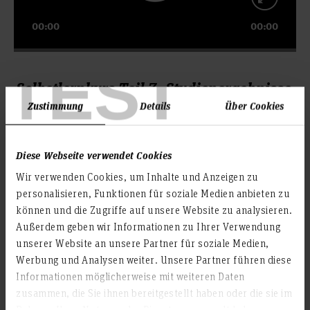
00:00
00:00
TEST
Selbstlernkurs Teil 7: Studienergebnisse
(2 Videos)
Zustimmung
Details
Über Cookies
Video-
Diese Webseite verwendet Cookies
Player
Wir verwenden Cookies, um Inhalte und Anzeigen zu
personalisieren, Funktionen für soziale Medien anbieten zu
können und die Zugriffe auf unsere Website zu analysieren.
Außerdem geben wir Informationen zu Ihrer Verwendung
unserer Website an unsere Partner für soziale Medien,
Werbung und Analysen weiter. Unsere Partner führen diese
00:00
00:00
Informationen möglicherweise mit weiteren Daten
zusammen, die Sie ihnen bereitgestellt haben oder die sie im
Rahmen Ihrer Nutzung der Dienste gesammelt haben.