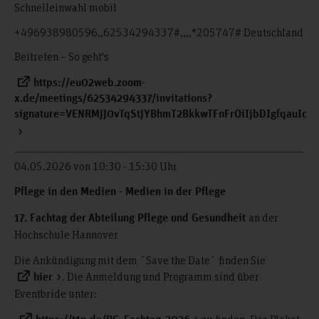
Schnelleinwahl mobil
+496938980596,,62534294337#,,,,*205747# Deutschland
Beitreten – So geht's
https://eu02web.zoom-
x.de/meetings/62534294337/invitations?
signature=VENRMJJ0vTqStJYBhmT2BkkwTFnFrOiIjbDIgfqauIc
04.05.2026 von 10:30 - 15:30 Uhr
Pflege in den Medien - Medien in der Pflege
an der
17. Fachtag der
Abteilung Pflege und Gesundheit
Hochschule Hannover
Die Ankündigung mit dem ´Save the Date` finden Sie
. Die Anmeldung und Programm sind über
hier
Eventbride unter: