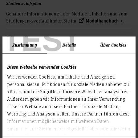
Studienverlafsplan
Genauere Informationen zu den Modulen, Inhalten und zum
Studiengangsverlauf finden Sie im
.
Modulhandbuch
TEST
Präsenzzeiten
Zustimmung
Details
Über Cookies
Semester 1 – 4, jeweils pro Semester:
Blockwoche (40 Std.) und
13 Präsenztage á 8 Std. (in der Regel Montag/ Dienstag
Diese Webseite verwendet Cookies
und Montag/ Dienstag/ Mittwoch)
zusätzlich: einzelne Termine für Modulprüfungen zum
Wir verwenden Cookies, um Inhalte und Anzeigen zu
jeweiligen Semesterende
personalisieren, Funktionen für soziale Medien anbieten zu
können und die Zugriffe auf unsere Website zu analysieren.
Semester 5:
Außerdem geben wir Informationen zu Ihrer Verwendung
Projekt im beruflichen Tätigkeitsfeld
unserer Website an unsere Partner für soziale Medien,
4,5 Präsenztage á 8 Std.
Werbung und Analysen weiter. Unsere Partner führen diese
Semester 6:
Informationen möglicherweise mit weiteren Daten
zusammen, die Sie ihnen bereitgestellt haben oder die sie im
Anfertigen der Masterarbeit (einschließlich
Rahmen Ihrer Nutzung der Dienste gesammelt haben.