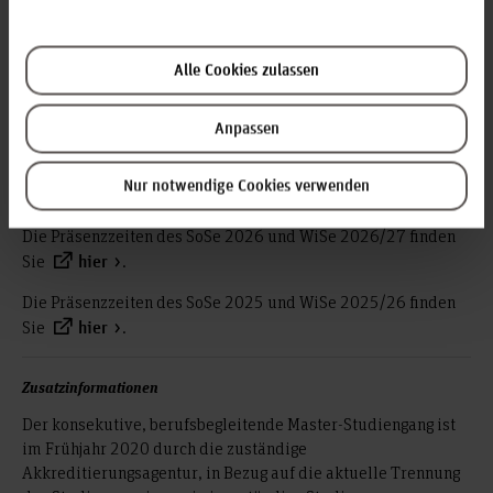
hochschulischen Begleitseminars; Termine nach
Absprache)
Die Präsenzzeiten reduzieren sich für
Achtung:
Alle Cookies zulassen
Absolvent*innen von Diplomstudiengängen in dem Umfang,
wie ECTS-Kreditpunkte aus dem Diplomstudium
Anpassen
angerechnet werden (individuelle Leistungsanerkennung).
Die Präsenzzeiten des SoSe 2027 und WiSe 2027/28 finden
Nur notwendige Cookies verwenden
Sie
.
hier
Die Präsenzzeiten des SoSe 2026 und WiSe 2026/27 finden
Sie
.
hier
Die Präsenzzeiten des SoSe 2025 und WiSe 2025/26 finden
Sie
.
hier
Zusatzinformationen
Der konsekutive, berufsbegleitende Master-Studiengang ist
im Frühjahr 2020 durch die zuständige
Akkreditierungsagentur, in Bezug auf die aktuelle Trennung