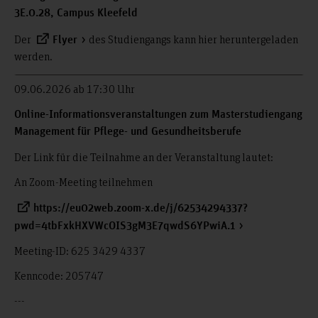
3E.0.28, Campus Kleefeld
Der
des Studiengangs kann hier heruntergeladen
Flyer
werden.
09.06.2026 ab 17:30 Uhr
Online-Informationsveranstaltungen zum Masterstudiengang
Management für Pflege- und Gesundheitsberufe
Der Link für die Teilnahme an der Veranstaltung lautet:
An Zoom-Meeting teilnehmen
https://eu02web.zoom-x.de/j/62534294337?
pwd=4tbFxkHXVWcOIS3gM3E7qwdS6YPwiA.1
Meeting-ID: 625 3429 4337
Kenncode: 205747
---