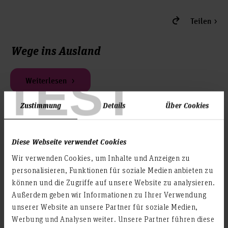
Arbeit) (Gianna Leja)
Keramikwerkstatt - Gr. 1 und 2 (Tanja Symosek)
Teilen
Malatelier (Tanja Symosek)
Technikwerkstatt Soziale Kulturarbeit (Malte Pfeiffer)
Wege ins Ausland
Workshops der Schreibwerkstatt für Studierende der
Fakultät V im SoSe 2026
TEST
Weiterlesen
Peer-Schreibberatung an der Fakultät V (
Infoflyer zu dem Angebot
)​​​
Zustimmung
Details
Über Cookies
Teilen
Diese Webseite verwendet Cookies
Ästhetische Werkstätten & Soziale
Kulturarbeit
Wir verwenden Cookies, um Inhalte und Anzeigen zu
personalisieren, Funktionen für soziale Medien anbieten zu
können und die Zugriffe auf unsere Website zu analysieren.
Weiterlesen
Außerdem geben wir Informationen zu Ihrer Verwendung
unserer Website an unsere Partner für soziale Medien,
Werbung und Analysen weiter. Unsere Partner führen diese
Teilen