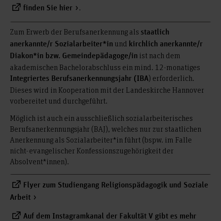
.
finden Sie hier
Zum Erwerb der Berufsanerkennung als
staatlich
und
anerkannte/r Sozialarbeiter*in
kirchlich anerkannte/r
ist nach dem
Diakon*in bzw. Gemeindepädagoge/in
akademischen Bachelorabschluss ein mind. 12-monatiges
) erforderlich.
Integriertes Berufsanerkennungsjahr (IBA
Dieses wird in Kooperation mit der Landeskirche Hannover
vorbereitet und durchgeführt.
Möglich ist auch ein ausschließlich sozialarbeiterisches
Berufsanerkennungsjahr (BAJ), welches nur zur staatlichen
Anerkennung als Sozialarbeiter*in führt (bspw. im Falle
nicht-evangelischer Konfessionszugehörigkeit der
Absolvent*innen).
Flyer
zum Studiengang Religionspädagogik und Soziale
Arbeit
Auf dem
Instagramkanal der Fakultät V
gibt es mehr