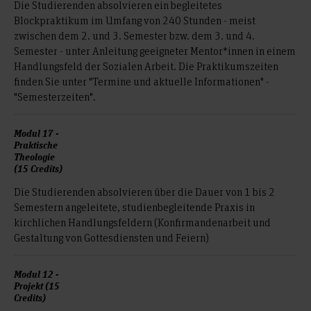
für das
sowie das Semester, in dem die
Die Studierenden absolvieren ein begleitetes
1. Semester
Blockpraktikum im Umfang von 240 Stunden - meist
geschrieben wird. Im 1. Semester gibt es
Bachelorarbeit
zwischen dem 2. und 3. Semester bzw. dem 3. und 4.
einen festen Stundenplan. In der Einführungswoche wird
Semester - unter Anleitung geeigneter Mentor*innen in einem
dieser mit den Erstsemesterstudierenden besprochen
Handlungsfeld der Sozialen Arbeit. Die Praktikumszeiten
und durch die Einteilung in Veranstaltungen final
finden Sie unter "Termine und aktuelle Informationen" -
festgelegt.
"Semesterzeiten".
wenn Sie in einem Parallel- oder Doppelstudium
eingeschrieben sind.
wenn nur noch 15 oder weniger Credits zu studieren
Modul 17 -
sind.
Praktische
Theologie
(15 Credits)
Die Studierenden absolvieren über die Dauer von 1 bis 2
Semestern angeleitete, studienbegleitende Praxis in
kirchlichen Handlungsfeldern (Konfirmandenarbeit und
Gestaltung von Gottesdiensten und Feiern)
Modul 12 -
Projekt (15
Credits)