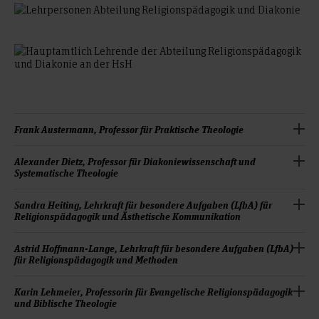
Frank Austermann, Professor für Praktische Theologie
Alexander Dietz, Professor für Diakoniewissenschaft und
Lehre (beispielhaft):
Systematische Theologie
Dem Fremden begegnen – Diversity und Gender in
Religion und Gesellschaft
Sandra Heiting, Lehrkraft für besondere Aufgaben (LfbA) für
Lehre (beispielhaft):
Religionspädagogik und Ästhetische Kommunikation
Gottesdienst und Feier
Grundfragen der Praktischen Theologie
Dialog über Glaubensfragen und Diakonie
Seelsorge und Beratung
Einführung Diakoniewissenschaft
Sandra Heiting ist Diakonin und Dipl.
Astrid Hoffmann-Lange, Lehrkraft für besondere Aufgaben (LfbA)
für Religionspädagogik und Methoden
Einführung in die Gemeinwesendiakonie
Sozialpädagogin/Sozialarbeiterin. Berufsbegleitend hat sie
Weitere Informationen und Kontakt
Kirchengeschichte
einen Masterabschluss in Kulturmanagement (M.A.)
Religionskritik
Astrid Hoffmann-Lange ist Diplom-Religionspädagogin,
Karin Lehmeier, Professorin für Evangelische Religionspädagogik
abgeschlossen.
und Biblische Theologie
Diplom-Supervisorin (DGSv), systemische Beraterin sowie in
Weitere Informationen und Kontakt