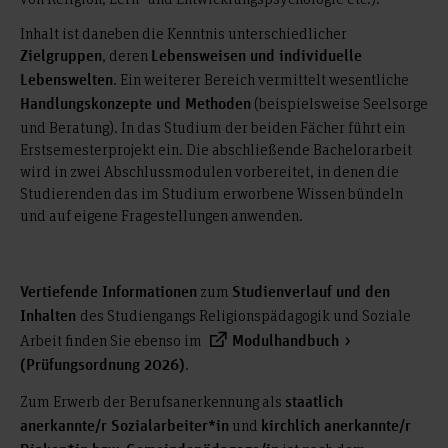
Inhalt ist daneben die Kenntnis unterschiedlicher
, deren
Zielgruppen
Lebensweisen und individuelle
. Ein weiterer Bereich vermittelt wesentliche
Lebenswelten
(beispielsweise Seelsorge
Handlungskonzepte und Methoden
und Beratung). In das Studium der beiden Fächer führt ein
Erstsemesterprojekt ein. Die abschließende Bachelorarbeit
wird in zwei Abschlussmodulen vorbereitet, in denen die
Studierenden das im Studium erworbene Wissen bündeln
und auf eigene Fragestellungen anwenden.
zum
Vertiefende Informationen
Studienverlauf und den
des Studiengangs Religionspädagogik und Soziale
Inhalten
Arbeit finden Sie ebenso im
Modulhandbuch
.
(Prüfungsordnung 2026)
Zum Erwerb der Berufsanerkennung als
staatlich
und
anerkannte/r Sozialarbeiter*in
kirchlich anerkannte/r