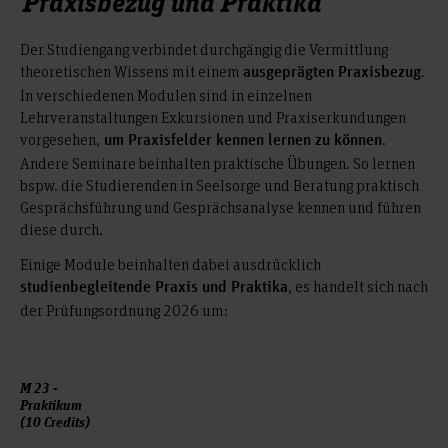
Praxisbezug und Praktika
der Abteilung Religionspädagogik und
Studiendekanat
Diakonie bis zum Ende der Rückmeldefrist für das folgende
Der Studiengang verbindet durchgängig die Vermittlung
Semester voraus. Der Antrag auf ein Teilzeitstudium ist auf
theoretischen Wissens mit einem
.
ausgeprägten Praxisbezug
der
In verschiedenen Modulen sind in einzelnen
Webseite des Dezernats - Akademische Angelegenheiten
Lehrveranstaltungen Exkursionen und Praxiserkundungen
der Hochschule Hannover (HsH)
vorgesehen,
.
um Praxisfelder kennen lernen zu können
erhältlich.
Andere Seminare beinhalten praktische Übungen. So lernen
bspw. die Studierenden in Seelsorge und Beratung praktisch
Der CP-Richtwert entspricht bei einem
Teilzeitstudium
Gesprächsführung und Gesprächsanalyse kennen und führen
(30 CP pro Semester beim
15 CP pro Semester
diese durch.
Vollzeitstudium).
Einige Module beinhalten dabei ausdrücklich
Im Teilzeitstudium besteht kein Anspruch auf
, es handelt sich nach
studienbegleitende Praxis und Praktika
Leistungen nach dem BAföG.
der Prüfungsordnung 2026 um:
Die Langzeitstudiengebühren reduzieren sich beim
Teilzeitstudium um die Hälfte.
Teilzeitstudierende haben denselben Status innerhalb
der Hochschule wie Vollzeitstudierende.
M 23 -
Praktikum
Ein Teilzeitstudium ist nicht möglich:
(10 Credits)