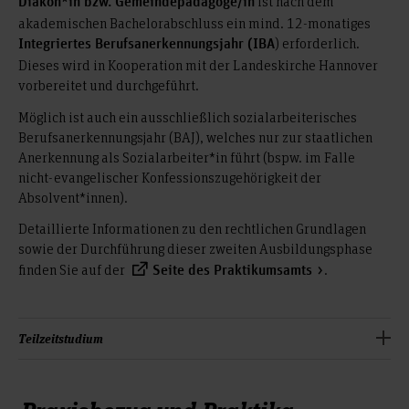
ist nach dem
Diakon*in bzw. Gemeindepädagoge/in
akademischen Bachelorabschluss ein mind. 12-monatiges
) erforderlich.
Integriertes Berufsanerkennungsjahr (IBA
Dieses wird in Kooperation mit der Landeskirche Hannover
vorbereitet und durchgeführt.
Möglich ist auch ein ausschließlich sozialarbeiterisches
Berufsanerkennungsjahr (BAJ), welches nur zur staatlichen
Anerkennung als Sozialarbeiter*in führt (bspw. im Falle
nicht-evangelischer Konfessionszugehörigkeit der
Absolvent*innen).
Detaillierte Informationen zu den rechtlichen Grundlagen
sowie der Durchführung dieser zweiten Ausbildungsphase
finden Sie auf der
.
Seite des Praktikumsamts
Teilzeitstudium
ist im begründeten Einzelfall ein
Ab dem 2. Semester
Teilzeitstudium möglich. Es setzt einen
Antrag an das