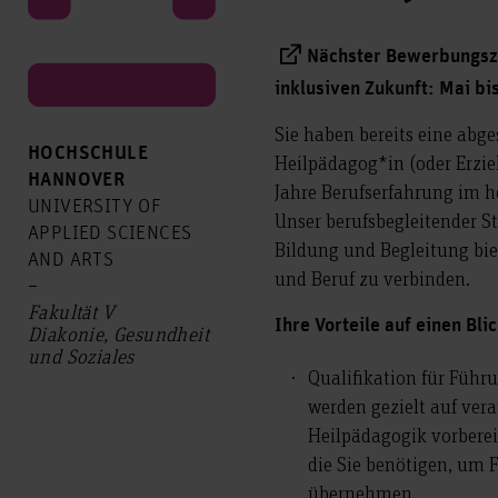
Nächster Bewerbungsze
inklusiven Zukunft: Mai bis
Sie haben bereits eine abg
HOCHSCHULE
Heilpädagog*in (oder Erzie
HANNOVER
Jahre Berufserfahrung im h
UNIVERSITY OF
Unser berufsbegleitender S
APPLIED SCIENCES
Bildung und Begleitung bie
AND ARTS
und Beruf zu verbinden.
–
Fakultät V
Ihre Vorteile auf einen Blic
Diakonie, Gesundheit
und Soziales
Qualifikation für Führ
werden gezielt auf ver
Heilpädagogik vorbere
die Sie benötigen, um 
übernehmen.