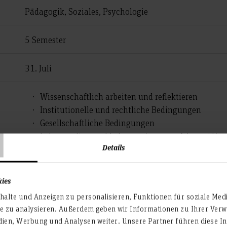
Pädagogik, Soziales, Psychologie
5 Semester
31. Juli
Wissenschaftlich arbeiten und reflektieren
Institutionelle und rechtliche Bedingungen
T
Gesellschaftliche Bedingungen
Lebenswelten und Lebensweisen von Adressat*inn
Details
Handlungsprinzipien, Handlungsstrategien, Metho
Wissenschaft in Forschung und Anwendung
kies
alte und Anzeigen zu personalisieren, Funktionen für soziale Med
te zu analysieren. Außerdem geben wir Informationen zu Ihrer Ve
mit uns durch!
dien, Werbung und Analysen weiter. Unsere Partner führen diese I