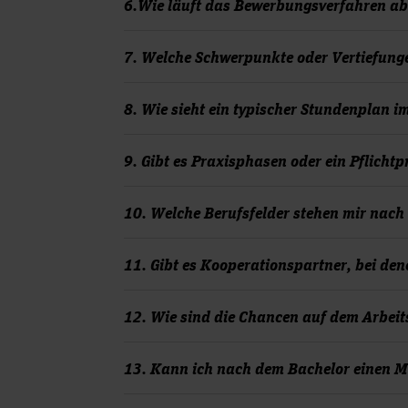
Nein, denn Sie haben bereits eine abgesch
6.Wie läuft das Bewerbungsverfahren ab
Berufserfahrung im heilpädagogischen Täti
Der Bewerbungszeitraum für den berufsbeg
7. Welche Schwerpunkte oder Vertiefunge
in den ungeraden Jahren (2025, 2027, 202
Im Studium werden Themen der Heilpädagog
8. Wie sieht ein typischer Stundenplan 
Bei Fragen zum Bewerbungsverfahren wend
Altersstufen vertieft, vor dem Hintergrund
Studierende sind nur montags ganztägig a
9. Gibt es Praxisphasen oder ein Pflicht
Selbststudium. Aktuelle Informationen 
Im Rahmen der staatlichen Anerkennung fi
10. Welche Berufsfelder stehen mir nach
Absolvent*innen können in heilpädagogisc
11. Gibt es Kooperationspartner, bei d
Frühförderstellen, Schulen, Einrichtungen 
Die Hochschule Hannover arbeitet mit v
12. Wie sind die Chancen auf dem Arbei
Die Berufsaussichten sind sehr gut, da der
13. Kann ich nach dem Bachelor einen 
Einrichtungen der Frühförderung, Behinder