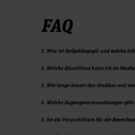
FAQ
1. Was ist Heilpädagogik und welche In
Heilpädagogik beschäftigt sich mit der 
2. Welche Abschlüsse kann ich im Stud
gesellschaftliche Teilhabe zu verbessern.
in heilpädagogische Theorien und Methode
Nach erfolgreichem Abschluss wird der a
3. Wie lange dauert das Studium und wie
Auseinandersetzung mit inklusiven und ex
Der berufsbegleitende Studiengang Heilpä
4. Welche Zugangsvoraussetzungen gibt 
und führt zum Bachelor of Arts (B.A.) mit
gelernten Theorien und Inhalte zur Refle
Für den berufsbegleitenden Studiengang s
5. Ist ein Vorpraktikum für die Bewerbun
Heilpädagogik vorbereitet wirst.
Berufsausbildung sowie mindestens zwei J
Weiterbildungsmaßnahmen erforderlich. We