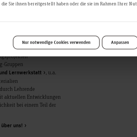
die Sie ihnen bereitgestellt haben oder die sie im Rahmen Ihrer N
gerichtete Heilpädagogik
ruppen
ttlung und -reflexion
Nur notwendige Cookies verwenden
Anpassen
ng
ngsprojekten
ng-Gruppen
, u.a.
 und Lernwerkstatt
erialien
 durch Lehrende
t aktuellen Entwicklungen
hkeit bei einem Teil der
 über uns!