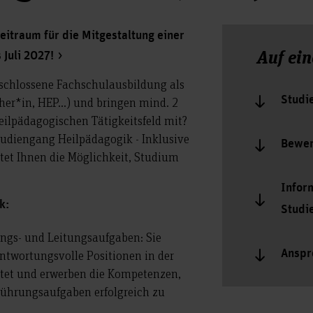
itraum für die Mitgestaltung einer
Auf ein
 Juli 2027!
eschlossene Fachschulausbildung als
Studi
her*in, HEP...) und bringen mind. 2
eilpädagogischen Tätigkeitsfeld mit?
tudiengang Heilpädagogik - Inklusive
Bewe
tet Ihnen die Möglichkeit, Studium
Infor
k:
Studi
ungs- und Leitungsaufgaben: Sie
Anspr
antwortungsvolle Positionen in der
itet und erwerben die Kompetenzen,
Führungsaufgaben erfolgreich zu