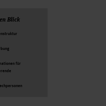
en Blick
enstruktur
rbung
mationen für
erende
echpersonen