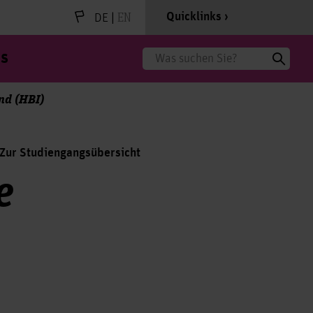
|
EN
Quicklinks
DE
s
Suche
end (HBI)
Zur Studiengangsübersicht
e